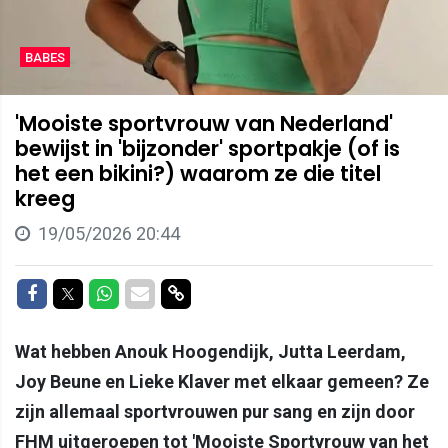
BABES
'Mooiste sportvrouw van Nederland'
bewijst in 'bijzonder' sportpakje (of is
het een bikini?) waarom ze die titel
kreeg
19/05/2026 20:44
Delen op Facebook
Delen op Twitter
Delen op Whatsapp
Delen via Mail
Delen via link
Wat hebben Anouk Hoogendijk, Jutta Leerdam,
Joy Beune en Lieke Klaver met elkaar gemeen? Ze
zijn allemaal sportvrouwen pur sang en zijn door
FHM uitgeroepen tot 'Mooiste Sportvrouw van het