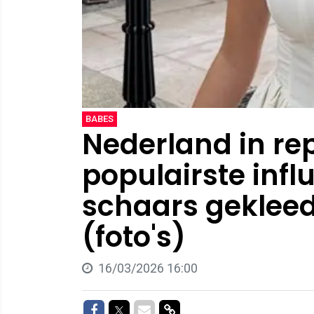
BABES
Nederland in rep
populairste infl
schaars gekleed.
(foto's)
16/03/2026 16:00
Delen op Facebook
Delen op Twitter
Delen via Mail
Delen via link