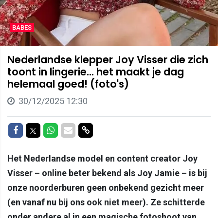
BABES
Nederlandse klepper Joy Visser die zich
toont in lingerie... het maakt je dag
helemaal goed! (foto's)
30/12/2025 12:30
Delen op Facebook
Delen op Twitter
Delen op Whatsapp
Delen via Mail
Delen via link
Het Nederlandse model en content creator Joy
Visser – online beter bekend als Joy Jamie – is bij
onze noorderburen geen onbekend gezicht meer
(en vanaf nu bij ons ook niet meer). Ze schitterde
onder andere al in een magische fotoshoot van