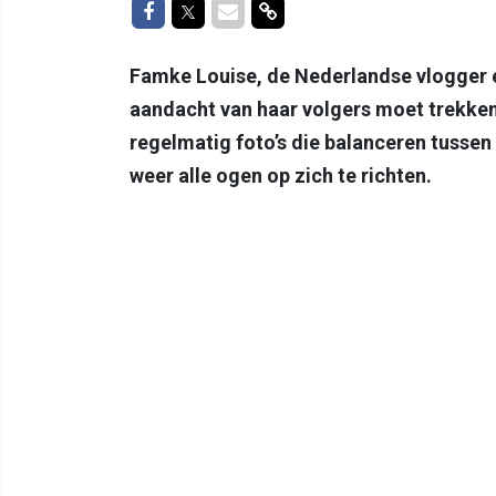
Delen op Facebook
Delen op Twitter
Delen via Mail
Delen via link
Famke Louise, de Nederlandse vlogger e
aandacht van haar volgers moet trekken
regelmatig foto’s die balanceren tussen 
weer alle ogen op zich te richten.