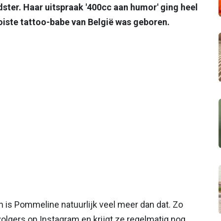
dster. Haar uitspraak '400cc aan humor' ging heel
oiste tattoo-babe van België was geboren.
n is Pommeline natuurlijk veel meer dan dat. Zo
volgers op Instagram en krijgt ze regelmatig nog