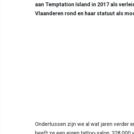
aan Temptation Island in 2017 als verlei
Vlaanderen rond en haar statuut als mo
Ondertussen zijn we al wat jaren verder e
heeft ze een eigen tattoo-salon, 328.000 