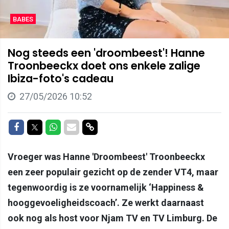
BABES
Nog steeds een 'droombeest'! Hanne
Troonbeeckx doet ons enkele zalige
Ibiza-foto's cadeau
27/05/2026 10:52
Delen op Facebook
Delen op Twitter
Delen op Whatsapp
Delen via Mail
Delen via link
Vroeger was Hanne 'Droombeest' Troonbeeckx
een zeer populair gezicht op de zender VT4, maar
tegenwoordig is ze voornamelijk ‘Happiness &
hooggevoeligheidscoach’. Ze werkt daarnaast
ook nog als host voor Njam TV en TV Limburg. De