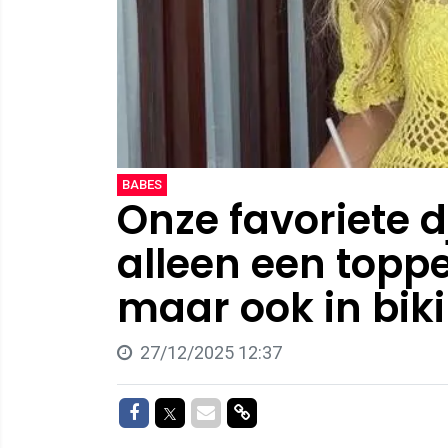
BABES
Onze favoriete dj
alleen een toppe
maar ook in bikin
27/12/2025 12:37
Delen op Facebook
Delen op Twitter
Delen via Mail
Delen via link