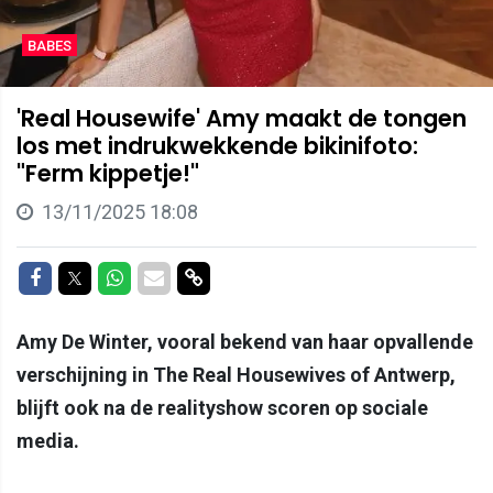
BABES
'Real Housewife' Amy maakt de tongen
los met indrukwekkende bikinifoto:
"Ferm kippetje!"
13/11/2025 18:08
Delen op Facebook
Delen op Twitter
Delen op Whatsapp
Delen via Mail
Delen via link
Amy De Winter, vooral bekend van haar opvallende
verschijning in The Real Housewives of Antwerp,
blijft ook na de realityshow scoren op sociale
media.