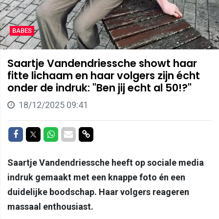
BABES
Saartje Vandendriessche showt haar
fitte lichaam en haar volgers zijn écht
onder de indruk: "Ben jij echt al 50!?"
18/12/2025 09:41
Delen op Facebook
Delen op Twitter
Delen op Whatsapp
Delen via Mail
Delen via link
Saartje Vandendriessche heeft op sociale media
indruk gemaakt met een knappe foto én een
duidelijke boodschap. Haar volgers reageren
massaal enthousiast.