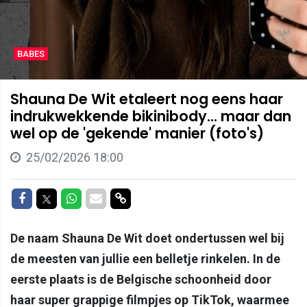
BABES
Shauna De Wit etaleert nog eens haar
indrukwekkende bikinibody... maar dan
wel op de 'gekende' manier (foto's)
25/02/2026 18:00
Delen op Facebook
Delen op Twitter
Delen op Whatsapp
Delen via Mail
Delen via link
De naam Shauna De Wit doet ondertussen wel bij
de meesten van jullie een belletje rinkelen. In de
eerste plaats is de Belgische schoonheid door
haar super grappige filmpjes op TikTok, waarmee