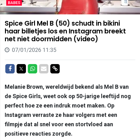
BABES
Spice Girl Mel B (50) schudt in bikini
haar billetjes los en Instagram breekt
net niet doormidden (video)
07/01/2026 11:35
Delen op Facebook
Delen op Twitter
Delen op Whatsapp
Delen via Mail
Delen via link
Melanie Brown, wereldwijd bekend als Mel B van
de Spice Girls, weet ook op 50-jarige leeftijd nog
perfect hoe ze een indruk moet maken. Op
Instagram verraste ze haar volgers met een
filmpje dat al snel voor een stortvloed aan
positieve reacties zorgde.