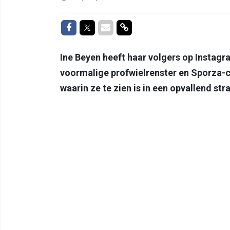
Delen op Facebook
Delen op Twitter
Delen via Mail
Delen via link
Ine Beyen heeft haar volgers op Instag
voormalige profwielrenster en Sporza-c
waarin ze te zien is in een opvallend str