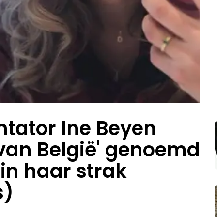
ator Ine Beyen
van België' genoemd
in haar strak
s)