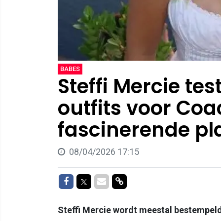
BABES
Steffi Mercie te
outfits voor Coac
fascinerende pl
08/04/2026 17:15
Delen op Facebook
Delen op Twitter
Delen via Mail
Delen via link
Steffi Mercie wordt meestal bestempeld a