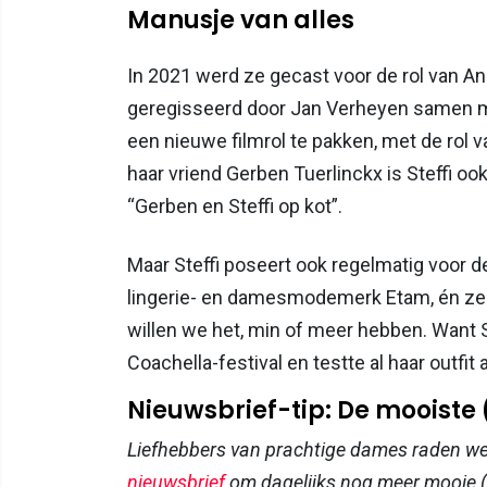
Manusje van alles
In 2021 werd ze gecast voor de rol van Ang
geregisseerd door Jan Verheyen samen me
een nieuwe filmrol te pakken, met de rol
haar vriend Gerben Tuerlinckx is Steffi o
“Gerben en Steffi op kot”.
Maar Steffi poseert ook regelmatig voor d
lingerie- en damesmodemerk Etam, én ze k
willen we het, min of meer hebben. Want 
Coachella-festival en testte al haar outfit 
Nieuwsbrief-tip: De mooiste
Liefhebbers van prachtige dames raden w
nieuwsbrief
om dagelijks nog meer mooie (