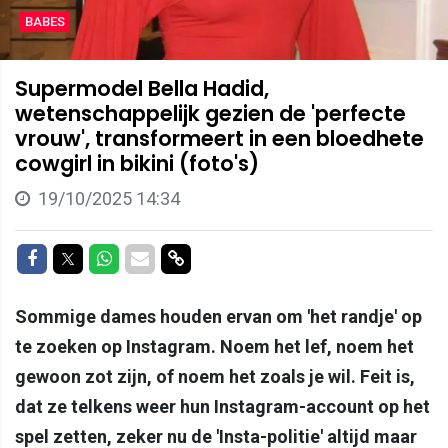
BABES
Supermodel Bella Hadid,
wetenschappelijk gezien de 'perfecte
vrouw', transformeert in een bloedhete
cowgirl in bikini (foto's)
19/10/2025 14:34
Delen op Facebook
Delen op Twitter
Delen op Whatsapp
Delen via Mail
Delen via link
Sommige dames houden ervan om 'het randje' op
te zoeken op Instagram. Noem het lef, noem het
gewoon zot zijn, of noem het zoals je wil. Feit is,
dat ze telkens weer hun Instagram-account op het
spel zetten, zeker nu de 'Insta-politie' altijd maar