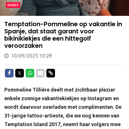
BABES
Temptation-Pommeline op vakantie in
Spanje, dat staat garant voor
bikinikiekjes die een hittegolf
veroorzaken
10/09/2025 10:28
Delen op Facebook
Delen op Twitter
Delen op Whatsapp
Delen via Mail
Delen via link
Pommeline Tillière deelt met zichtbaar plezier
enkele zonnige vakantiekiekjes op Instagram en
wordt daarvoor overladen met complimenten. De
31-jarige tattoo-artieste, die we nog kennen van
Temptation Island 2017, neemt haar volgers mee