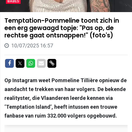
BABES
Temptation-Pommeline toont zich in
een erg gewaagd topje: "Pas op, de
rechtse gaat ontsnappen!" (foto's)
10/07/2025 16:57
Delen op Facebook
Delen op Twitter
Delen op Whatsapp
Delen via Mail
Delen via link
Op Instagram weet Pommeline Tillière opnieuw de
aandacht te trekken van haar volgers. De bekende
realityster, die Vlaanderen leerde kennen via
‘Temptation Island’, heeft intussen een trouwe
fanbase van ruim 332.000 volgers opgebouwd.