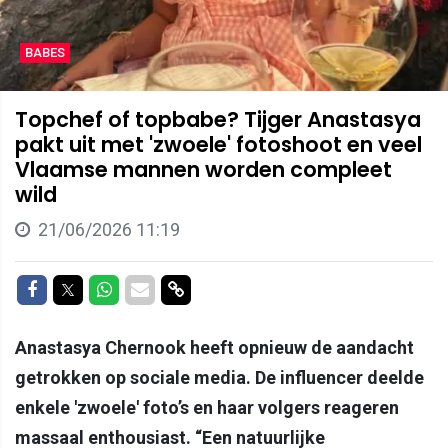
BABES
Topchef of topbabe? Tijger Anastasya
pakt uit met 'zwoele' fotoshoot en veel
Vlaamse mannen worden compleet
wild
21/06/2026 11:19
Delen op Facebook
Delen op Twitter
Delen op Whatsapp
Delen via Mail
Delen via link
Anastasya Chernook heeft opnieuw de aandacht
getrokken op sociale media. De influencer deelde
enkele 'zwoele' foto’s en haar volgers reageren
massaal enthousiast. “Een natuurlijke