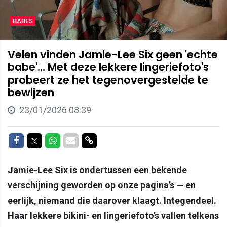
BABES
Velen vinden Jamie-Lee Six geen 'echte
babe'... Met deze lekkere lingeriefoto's
probeert ze het tegenovergestelde te
bewijzen
23/01/2026 08:39
Delen op Facebook
Delen op Twitter
Delen op Whatsapp
Delen via Mail
Delen via link
Jamie-Lee Six is ondertussen een bekende
verschijning geworden op onze pagina’s — en
eerlijk, niemand die daarover klaagt. Integendeel.
Haar lekkere bikini- en lingeriefoto’s vallen telkens