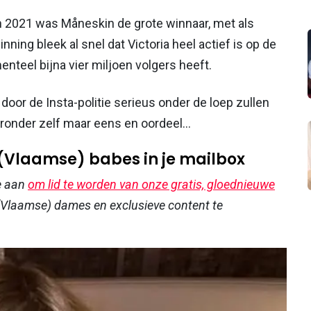
n 2021 was Måneskin de grote winnaar, met als
nning bleek al snel dat Victoria heel actief is op de
teel bijna vier miljoen volgers heeft.
door de Insta-politie serieus onder de loep zullen
nder zelf maar eens en oordeel...
 (Vlaamse) babes in je mailbox
e aan
om lid te worden van onze gratis, gloednieuwe
Vlaamse) dames en exclusieve content te