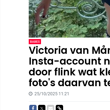
BABES
Victoria van Må
Insta-account n
door flink wat kl
foto's daarvan t
25/10/2025 11:21
Delen op Facebook
Delen op Twitter
Delen via Mail
Delen via link