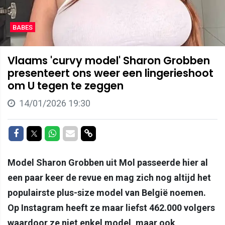
BABES
Vlaams 'curvy model' Sharon Grobben
presenteert ons weer een lingerieshoot
om U tegen te zeggen
14/01/2026 19:30
Delen op Facebook
Delen op Twitter
Delen op Whatsapp
Delen via Mail
Delen via link
Model Sharon Grobben uit Mol passeerde hier al
een paar keer de revue en mag zich nog altijd het
populairste plus-size model van België noemen.
Op Instagram heeft ze maar liefst 462.000 volgers
waardoor ze niet enkel model, maar ook