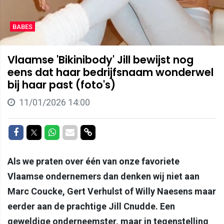
BABES
Vlaamse 'Bikinibody' Jill bewijst nog
eens dat haar bedrijfsnaam wonderwel
bij haar past (foto's)
11/01/2026 14:00
Delen op Facebook
Delen op Twitter
Delen op Whatsapp
Delen via Mail
Delen via link
Als we praten over één van onze favoriete
Vlaamse ondernemers dan denken wij niet aan
Marc Coucke, Gert Verhulst of Willy Naesens maar
eerder aan de prachtige Jill Cnudde. Een
geweldige onderneemster, maar in tegenstelling