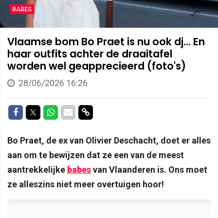
BABES
Vlaamse bom Bo Praet is nu ook dj... En
haar outfits achter de draaitafel
worden wel geapprecieerd (foto's)
28/06/2026 16:26
Delen op Facebook
Delen op Twitter
Delen op Whatsapp
Delen via Mail
Delen via link
Bo Praet, de ex van Olivier Deschacht, doet er alles
aan om te bewijzen dat ze een van de meest
aantrekkelijke
babes
van Vlaanderen is. Ons moet
ze alleszins niet meer overtuigen hoor!