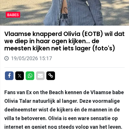
BABES
Vlaamse knapperd Olivia (EOTB) wil dat
we diep in haar ogen kijken... de
meesten kijken net iets lager (foto's)
19/05/2026 15:17
Delen op Facebook
Delen op Twitter
Delen op Whatsapp
Delen via Mail
Delen via link
Fans van Ex on the Beach kennen de Vlaamse babe
Olivia Talar natuurlijk al langer. Deze voormalige
deelneemster wist de kijkers én de mannen in de
villa te betoveren. Olivia is een ware sensatie op
internet en geniet nog steeds volop van het leven.