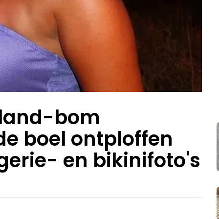
sland-bom
de boel ontploffen
gerie- en bikinifoto's