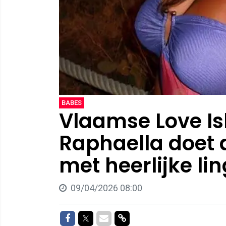
BABES
Vlaamse Love I
Raphaella doet 
met heerlijke lin
09/04/2026 08:00
Delen op Facebook
Delen op Twitter
Delen via Mail
Delen via link