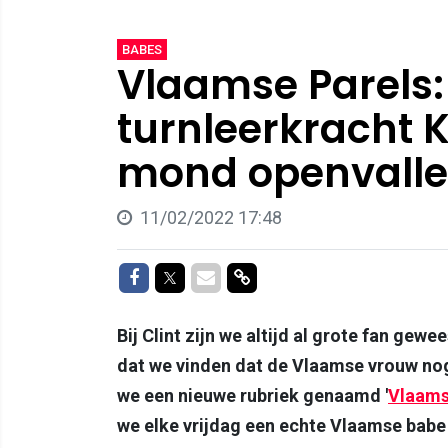
BABES
Vlaamse Parels
turnleerkracht K
mond openvall
11/02/2022 17:48
Delen op Facebook
Delen op Twitter
Delen via Mail
Delen via link
Bij Clint zijn we altijd al grote fan gew
dat we vinden dat de Vlaamse vrouw no
we een nieuwe rubriek genaamd
'
Vlaams
we elke vrijdag een echte Vlaamse babe 