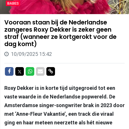
BABES
Vooraan staan bij de Nederlandse
zangeres Roxy Dekker is zeker geen
straf (wanneer ze kortgerokt voor de
dag komt)
10/09/2025 15:42
Delen op Facebook
Delen op Twitter
Delen op Whatsapp
Delen via Mail
Delen via link
Roxy Dekker is in korte tijd uitgegroeid tot een
vaste waarde in de Nederlandse popwereld. De
Amsterdamse singer-songwriter brak in 2023 door
met ‘Anne-Fleur Vakantie’, een track die viraal
ging en haar meteen neerzette als hét nieuwe