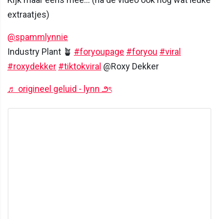
extraatjes)
@spammlynnie
Industry Plant 🪴
#foryoupage
#foryou
#viral
#roxydekker
#tiktokviral
@Roxy Dekker
♬ origineel geluid - lynn ౨ৎ