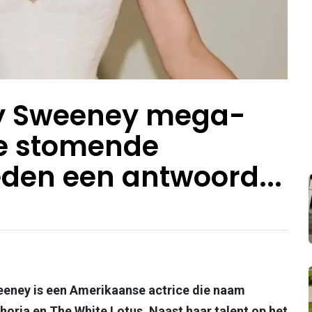
 Sweeney mega-
ze stomende
ieden een antwoord...
eeney is een Amerikaanse actrice die naam
horia en The White Lotus. Naast haar talent op het