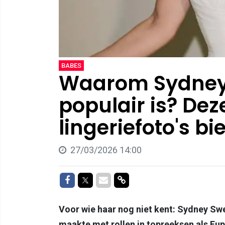
BABES
Waarom Sydney
populair is? De
lingeriefoto's b
27/03/2026 14:00
Delen op Facebook
Delen op Twitter
Delen via Mail
Delen via link
Voor wie haar nog niet kent: Sydney Sw
maakte met rollen in topreeksen als Eup