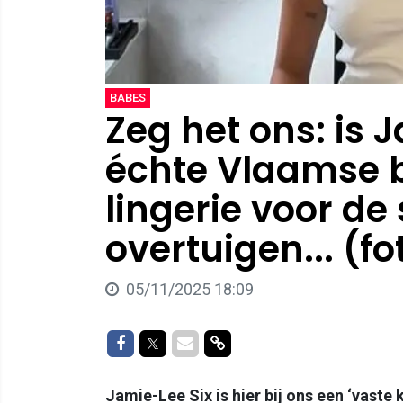
BABES
Zeg het ons: is 
échte Vlaamse b
lingerie voor de 
overtuigen... (fo
05/11/2025 18:09
Delen op Facebook
Delen op Twitter
Delen via Mail
Delen via link
Jamie-Lee Six is hier bij ons een ‘vaste k