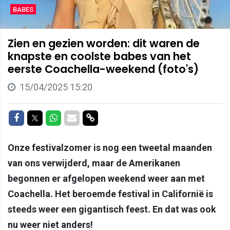
BABES
Zien en gezien worden: dit waren de
knapste en coolste babes van het
eerste Coachella-weekend (foto's)
15/04/2025 15:20
Delen op Facebook
Delen op Twitter
Delen op Whatsapp
Delen via Mail
Delen via link
Onze festivalzomer is nog een tweetal maanden
van ons verwijderd, maar de Amerikanen
begonnen er afgelopen weekend weer aan met
Coachella. Het beroemde festival in Californië is
steeds weer een gigantisch feest. En dat was ook
nu weer niet anders!