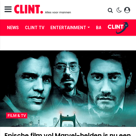
NEWS
CLINT TV
ENTERTAINMENT
BABES
LIFE
FILM & TV
Epische film vol Marvel-helden is nu een