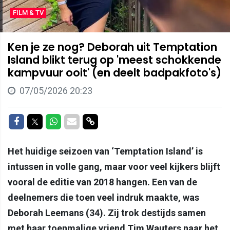
FILM & TV
Ken je ze nog? Deborah uit Temptation
Island blikt terug op 'meest schokkende
kampvuur ooit' (en deelt badpakfoto's)
07/05/2026 20:23
Delen op Facebook
Delen op Twitter
Delen op Whatsapp
Delen via Mail
Delen via link
Het huidige seizoen van ‘Temptation Island’ is
intussen in volle gang, maar voor veel kijkers blijft
vooral de editie van 2018 hangen. Een van de
deelnemers die toen veel indruk maakte, was
Deborah Leemans (34). Zij trok destijds samen
met haar toenmalige vriend Tim Wauters naar het