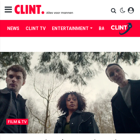
NEWS
CLINT TV
ENTERTAINMENT
BABES
LIFE
FILM & TV