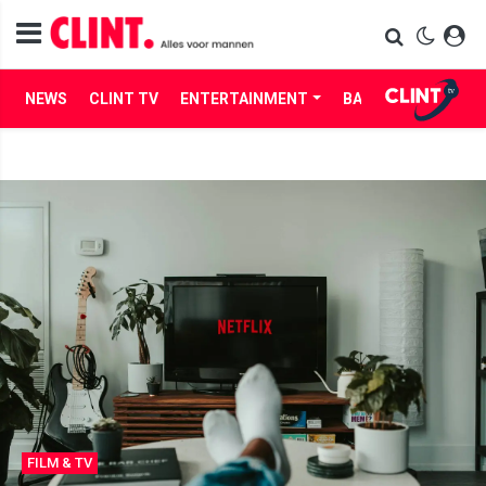
NEWS
CLINT TV
ENTERTAINMENT
BABES
LIFE
FILM & TV