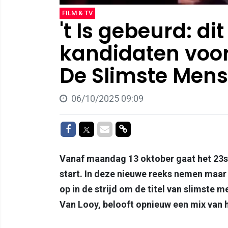
FILM & TV
't Is gebeurd: dit
kandidaten voor
De Slimste Mens
06/10/2025 09:09
Delen op Facebook
Delen op Twitter
Delen via Mail
Delen via link
Vanaf maandag 13 oktober gaat het 23s
start. In deze nieuwe reeks nemen maar 
op in de strijd om de titel van slimste 
Van Looy, belooft opnieuw een mix van