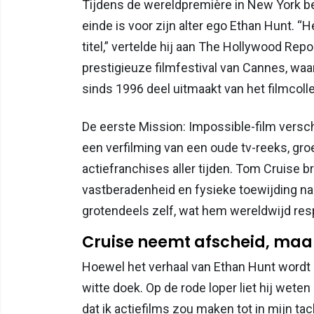
Tijdens de wereldpremière in New York bev
einde is voor zijn alter ego Ethan Hunt. “Het
titel,” vertelde hij aan The Hollywood Repo
prestigieuze filmfestival van Cannes, wa
sinds 1996 deel uitmaakt van het filmcoll
De eerste Mission: Impossible-film versch
een verfilming van een oude tv-reeks, gro
actiefranchises aller tijden. Tom Cruise 
vastberadenheid en fysieke toewijding naa
grotendeels zelf, wat hem wereldwijd re
Cruise neemt afscheid, maar
Hoewel het verhaal van Ethan Hunt wordt a
witte doek. Op de rode loper liet hij weten 
dat ik actiefilms zou maken tot in mijn tac