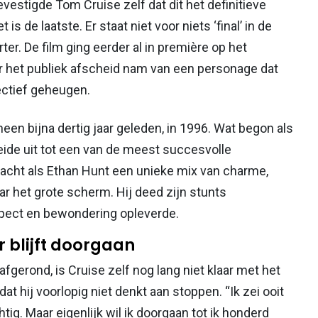
estigde Tom Cruise zelf dat dit het definitieve
 is de laatste. Er staat niet voor niets ‘final’ in de
rter. De film ging eerder al in première op het
ar het publiek afscheid nam van een personage dat
ectief geheugen.
een bijna dertig jaar geleden, in 1996. Wat begon als
eide uit tot een van de meest succesvolle
bracht als Ethan Hunt een unieke mix van charme,
r het grote scherm. Hij deed zijn stunts
spect en bewondering opleverde.
 blijft doorgaan
fgerond, is Cruise zelf nog lang niet klaar met het
dat hij voorlopig niet denkt aan stoppen. “Ik zei ooit
htig. Maar eigenlijk wil ik doorgaan tot ik honderd