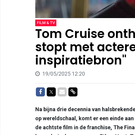
FILM & TV
Tom Cruise onth
stopt met actere
inspiratiebron"
19/05/2025 12:20
Delen op Facebook
Delen op Twitter
Delen via Mail
Delen via link
Na bijna drie decennia van halsbrekend
op wereldschaal, komt er een einde aan 
de achtste film in de franchise, The Fi