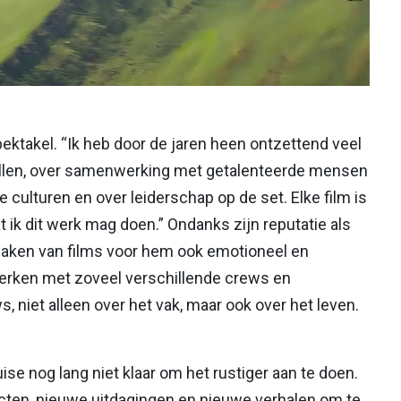
spektakel. “Ik heb door de jaren heen ontzettend veel
rtellen, over samenwerking met getalenteerde mensen
e culturen en over leiderschap op de set. Elke film is
t ik dit werk mag doen.” Ondanks zijn reputatie als
maken van films voor hem ook emotioneel en
 werken met zoveel verschillende crews en
s, niet alleen over het vak, maar ook over het leven.
ise nog lang niet klaar om het rustiger aan te doen.
ojecten, nieuwe uitdagingen en nieuwe verhalen om te