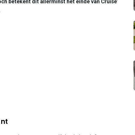
h betekent dit allerminst het einde van Cruise’
.
unt