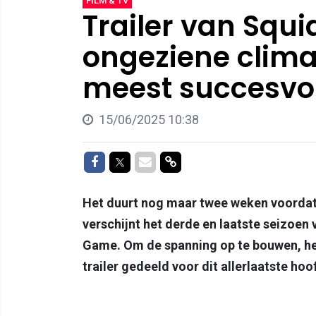
FILM & TV
Trailer van Squi
ongeziene clima
meest succesvoll
15/06/2025 10:38
Delen op Facebook
Delen op Twitter
Delen via Mail
Delen via link
Het duurt nog maar twee weken voordat he
verschijnt het derde en laatste seizoen
Game. Om de spanning op te bouwen, hee
trailer gedeeld voor dit allerlaatste ho