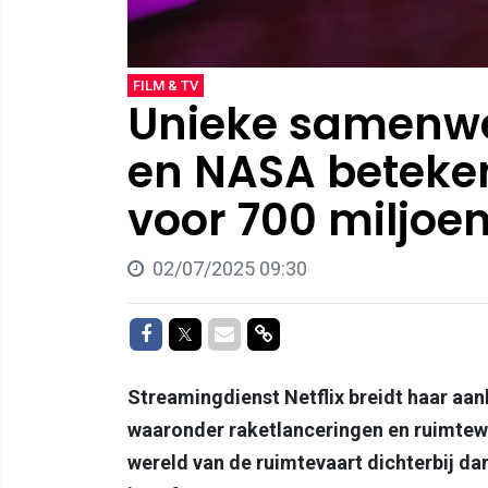
FILM & TV
Unieke samenwer
en NASA beteken
voor 700 miljoen
02/07/2025 09:30
Delen op Facebook
Delen op Twitter
Delen via Mail
Delen via link
Streamingdienst Netflix breidt haar aa
waaronder raketlanceringen en ruimtew
wereld van de ruimtevaart dichterbij dan