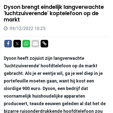
Dyson brengt eindelijk langverwachte
'luchtzuiverende' koptelefoon op de
markt
09/12/2022 10:25
Delen op Facebook
Delen op Twitter
Delen op Whatsapp
Delen via Mail
Delen via link
Dyson heeft zojuist zijn langverwachte
‘luchtzuiverende’ hoofdtelefoon op de markt
gebracht. Als je er eentje wil, ga je wel diep in je
portefeuille moeten gaan, want hij kost een
slordige 900 euro. Dyson, een bedrijf dat
voornamelijk huishoudelijke apparaten
produceert, teasde eeuwen geleden al dat het de
bizarre ruisonderdrukkende hoofdtelefoon zou