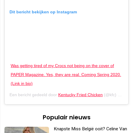
Dit bericht bekijken op Instagram
Was getting tired of my Crocs not being on the cover of
PAPER Magazine. Yes, they are real. Coming Spring 2020.
(Link in bio)
Een bericht gedeeld door
Kentucky Fried Chicken
(@kfc) op
12 F
Populair nieuws
Knapste Miss België ooit? Celine Van