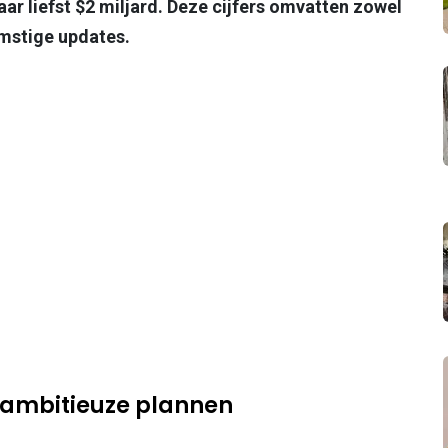
ar liefst $2 miljard. Deze cijfers omvatten zowel
mstige updates.
 ambitieuze plannen