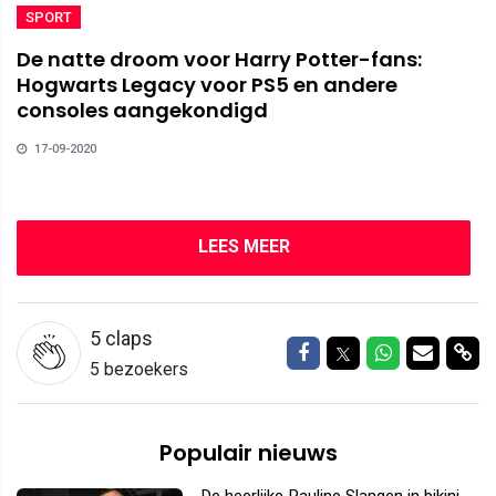
SPORT
De natte droom voor Harry Potter-fans:
Hogwarts Legacy voor PS5 en andere
consoles aangekondigd
17-09-2020
LEES MEER
5
claps
Delen op Facebook
Delen op Twitter
Delen op W
Delen v
Del
5 bezoekers
Populair nieuws