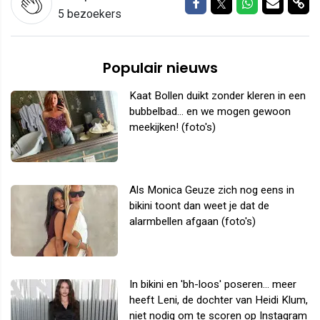
Delen op Facebook
Delen op Twitter
Delen op W
Delen v
Del
5 bezoekers
Populair nieuws
Kaat Bollen duikt zonder kleren in een
bubbelbad... en we mogen gewoon
meekijken! (foto's)
Als Monica Geuze zich nog eens in
bikini toont dan weet je dat de
alarmbellen afgaan (foto's)
In bikini en 'bh-loos' poseren... meer
heeft Leni, de dochter van Heidi Klum,
niet nodig om te scoren op Instagram