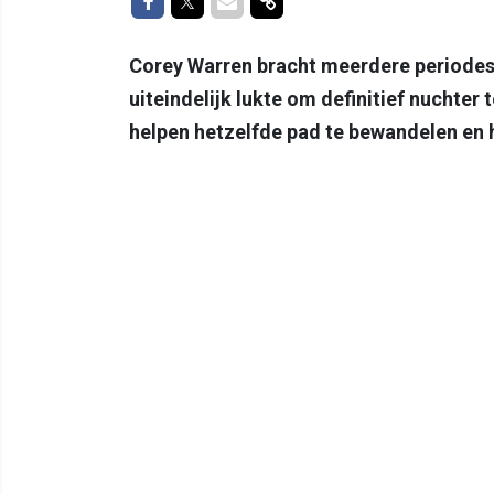
Delen op Facebook
Delen op Twitter
Delen via Mail
Delen via link
Corey Warren bracht meerdere periodes 
uiteindelijk lukte om definitief nuchter
helpen hetzelfde pad te bewandelen en h