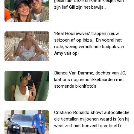
gelukzak! Deze snikhete kiekjes van
zijn lief Gill zijn het bewijs...
'Real Housewives' trappen nieuw
seizoen af op Ibiza... En vooral het
rode, weinig verhullende badpak van
Amy valt op!
Bianca Van Damme, dochter van JC,
laat ons nog eens likkebaarden met
stomende bikinifoto's
Cristiano Ronaldo showt autocollectie
die tientallen miljoenen waard is (en hij
weet zelf niet hoeveel hij er heeft)