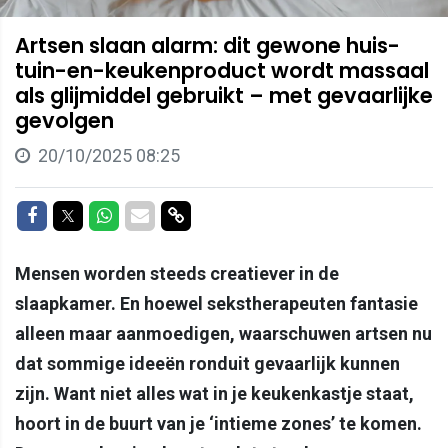
Artsen slaan alarm: dit gewone huis-
tuin-en-keukenproduct wordt massaal
als glijmiddel gebruikt – met gevaarlijke
gevolgen
20/10/2025 08:25
Delen op Facebook
Delen op Twitter
Delen op Whatsapp
Delen via Mail
Delen via link
Mensen worden steeds creatiever in de
slaapkamer. En hoewel sekstherapeuten fantasie
alleen maar aanmoedigen, waarschuwen artsen nu
dat sommige ideeën ronduit gevaarlijk kunnen
zijn. Want niet alles wat in je keukenkastje staat,
hoort in de buurt van je ‘intieme zones’ te komen.