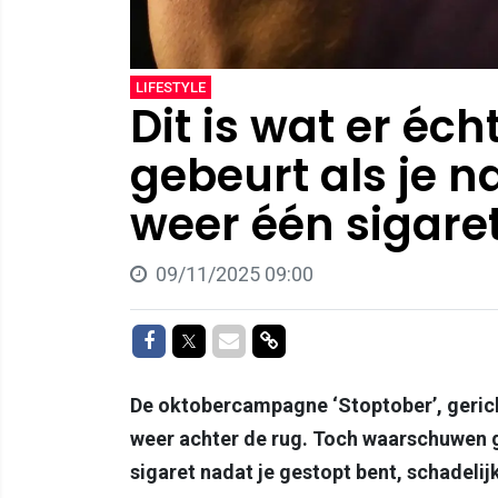
LIFESTYLE
Dit is wat er éc
gebeurt als je 
weer één sigaret
09/11/2025 09:00
Delen op Facebook
Delen op Twitter
Delen via Mail
Delen via link
De oktobercampagne ‘Stoptober’, gericht
weer achter de rug. Toch waarschuwen g
sigaret nadat je gestopt bent, schadelij