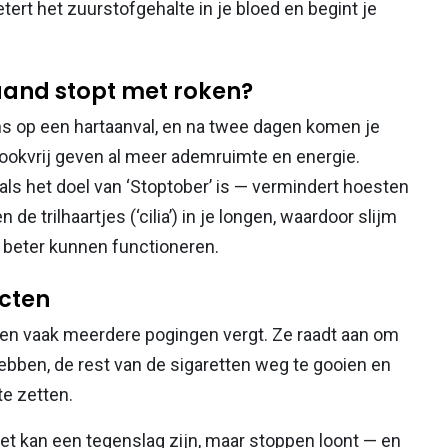
tert het zuurstofgehalte in je bloed en begint je
aand stopt met roken?
ans op een hartaanval, en na twee dagen komen je
ookvrij geven al meer adem­ruimte en energie.
ls het doel van ‘Stoptober’ is — vermindert hoesten
de trilhaartjes (‘cilia’) in je longen, waardoor slijm
n beter kunnen functioneren.
cten
pen vaak meerdere pogingen vergt. Ze raadt aan om
ebben, de rest van de sigaretten weg te gooien en
te zetten.
ret kan een tegenslag zijn, maar stoppen loont — en