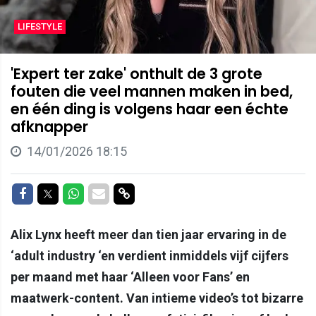
LIFESTYLE
'Expert ter zake' onthult de 3 grote
fouten die veel mannen maken in bed,
en één ding is volgens haar een échte
afknapper
14/01/2026 18:15
Delen op Facebook
Delen op Twitter
Delen op Whatsapp
Delen via Mail
Delen via link
Alix Lynx heeft meer dan tien jaar ervaring in de
‘adult industry ‘en verdient inmiddels vijf cijfers
per maand met haar ‘Alleen voor Fans’ en
maatwerk-content. Van intieme video’s tot bizarre