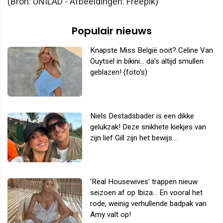
(Bron: UNILAD - Afbeeldingen: Freepik)
Populair nieuws
Knapste Miss België ooit? Celine Van
Ouytsel in bikini... da's altijd smullen
geblazen! (foto's)
Niels Destadsbader is een dikke
gelukzak! Deze snikhete kiekjes van
zijn lief Gill zijn het bewijs...
'Real Housewives' trappen nieuw
seizoen af op Ibiza... En vooral het
rode, weinig verhullende badpak van
Amy valt op!