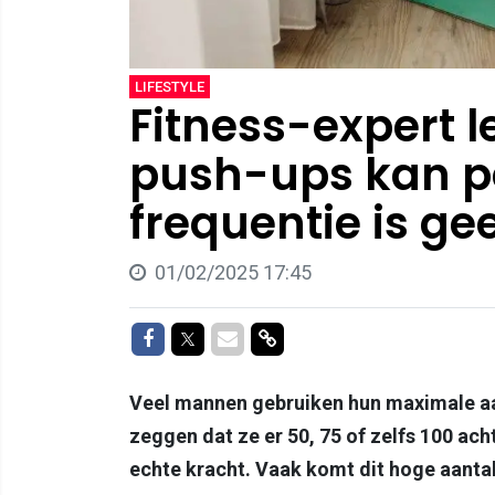
LIFESTYLE
Fitness-expert l
push-ups kan pe
frequentie is ge
01/02/2025 17:45
Delen op Facebook
Delen op Twitter
Delen via Mail
Delen via link
Veel mannen gebruiken hun maximale aa
zeggen dat ze er 50, 75 of zelfs 100 acht
echte kracht. Vaak komt dit hoge aanta