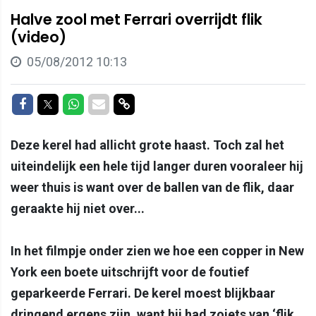
Halve zool met Ferrari overrijdt flik
(video)
05/08/2012 10:13
Delen op Facebook
Delen op Twitter
Delen op Whatsapp
Delen via Mail
Delen via link
Deze kerel had allicht grote haast. Toch zal het
uiteindelijk een hele tijd langer duren vooraleer hij
weer thuis is want over de ballen van de flik, daar
geraakte hij niet over...
In het filmpje onder zien we hoe een copper in New
York een boete uitschrijft voor de foutief
geparkeerde Ferrari. De kerel moest blijkbaar
dringend ergens zijn, want hij had zoiets van ‘flik